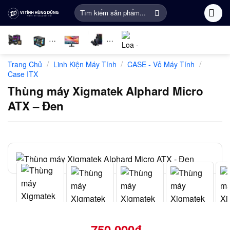
Bỏ
Tìm
qua
kiếm:
nội
dung
Linh
PC
Màn
Gaming
Âm
Phụ
/
/
/
Trang Chủ
Linh Kiện Máy Tính
CASE - Vỏ Máy Tính
kiện
Gaming
Hình
Gear
thanh
Kiện
Case ITX
máy
Máy
Khác
Thùng máy Xigmatek Alphard Micro
tính
Tính
ATX – Đen
750.000
₫