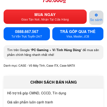
MUA NGAY
Giao Tận Nơi, Nhận Tại Cửa Hàng
So sánh
0888.667.567
TRẢ GÓP QUA THẺ
Tư Vấn Trực Tuyến 24/7
Visa, Master, JCB
Tìm trên Google “
PC Gaming
+
Vi Tính Hùng Dũng
” để mua sản
phẩm chính hãng nhanh nhất nhé!
Danh mục:
CASE - Vỏ Máy Tính
,
Case ITX
,
Case MATX
CHÍNH SÁCH BÁN HÀNG
Hỗ trợ trả góp CMND, CCCD, Tín dụng
Giá sản phẩm luôn cạnh tranh